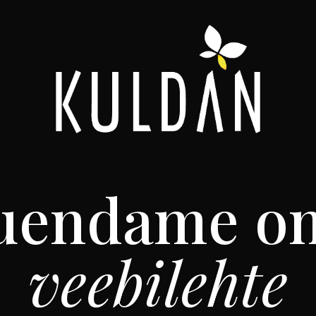
uendame o
veebilehte