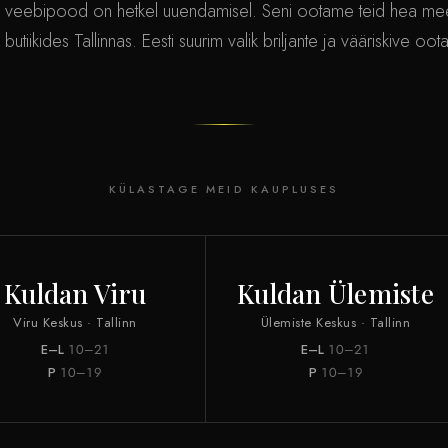
 veebipood on hetkel uuendamisel. Seni ootame teid hea me
 butiikides Tallinnas. Eesti suurim valik briljante ja vääriskive oot
KÜLASTAGE MEID KAUPLUSES
Kuldan Viru
Kuldan Ülemiste
Viru Keskus · Tallinn
Ülemiste Keskus · Tallinn
E–L
10–21
E–L
10–21
P
10–19
P
10–19