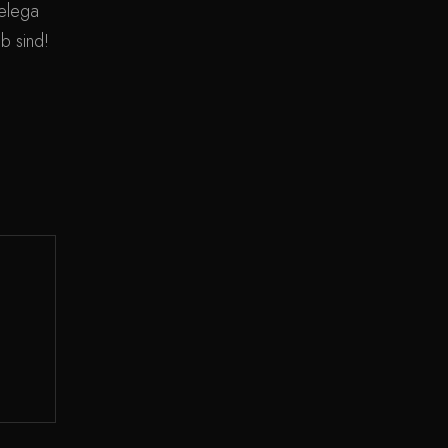
elega
ab sind!