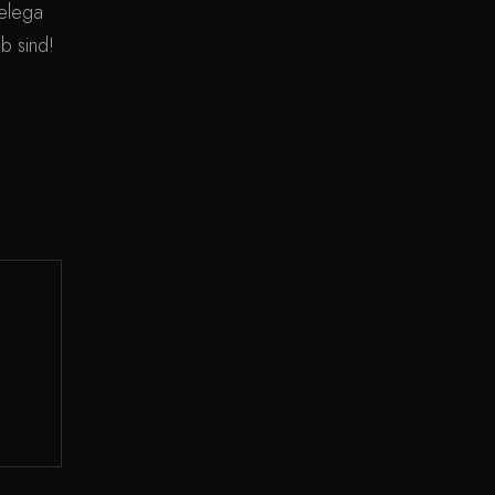
elega
ab sind!