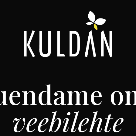
uendame o
veebilehte