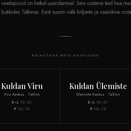
 veebipood on hetkel uuendamisel. Seni ootame teid hea me
 butiikides Tallinnas. Eesti suurim valik briljante ja vääriskive oot
KÜLASTAGE MEID KAUPLUSES
Kuldan Viru
Kuldan Ülemiste
Viru Keskus · Tallinn
Ülemiste Keskus · Tallinn
E–L
10–21
E–L
10–21
P
10–19
P
10–19