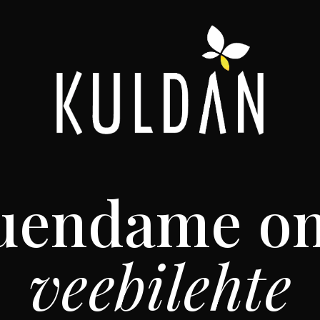
uendame o
veebilehte