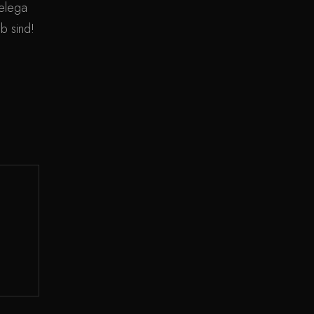
elega
ab sind!