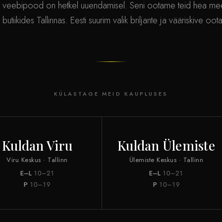
 veebipood on hetkel uuendamisel. Seni ootame teid hea me
 butiikides Tallinnas. Eesti suurim valik briljante ja vääriskive oot
KÜLASTAGE MEID KAUPLUSES
Kuldan Viru
Kuldan Ülemiste
Viru Keskus · Tallinn
Ülemiste Keskus · Tallinn
E–L
10–21
E–L
10–21
P
10–19
P
10–19